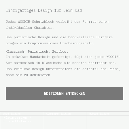
Einzigartiges Design für Dein Rad
Jedes WOODIE-Schutzblech verleiht dem Fahrrad einen
individuellen Charakter.
​Das puristische Design und die handverlesene Hardware
prägen ein kompromissloses Erscheinungsbild.
Klassisch. Puristisch. Zeitlos.
​In präziser Handarbeit gefertigt, fügt sich jedes WOODIE-
Set harmonisch in klassische wie moderne Fahrräder ein.
Das zeitlose Design unterstreicht die Ästhetik des Rades,
ohne sie zu dominieren.
EDITIONEN ENTDECKEN
Wood Edition
Aluminium Edition
Hybrid Edition
Kleinserien /
Einzellstücke