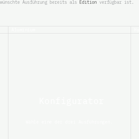
ewünschte Ausführung bereits als
Edition
verfügbar ist.
Aluminium
H
Konfigurator
Wähle eine der drei Ausführungen.