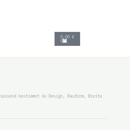
C
0,00
€
a
0
r
t
iessend bestimmst du Design, Bauform, Breite