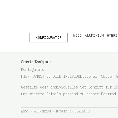
Zum
Inhalt
springen
WOOD
ALUMINIUM
HYBRI
KONFIGURATOR
Startseite
/
Konfigurator
Konfigurator
HIER KANNST DU DEIN INDIVIDUELLES SET SELBST G
Gestalte dein individuelles Set Schritt für Sc
und weitere Details passend zu deinem Fahrrad.
WOOD / ALUMINIUM / HYBRID im Überblick